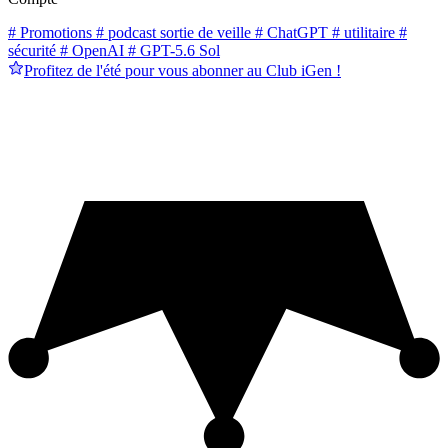
# Promotions
# podcast sortie de veille
# ChatGPT
# utilitaire
#
sécurité
# OpenAI
# GPT-5.6 Sol
Profitez de l'été pour vous abonner au Club iGen !