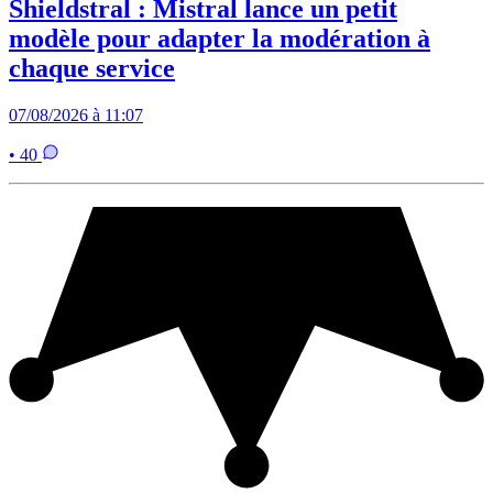
Shieldstral : Mistral lance un petit
modèle pour adapter la modération à
chaque service
07/08/2026 à 11:07
• 40