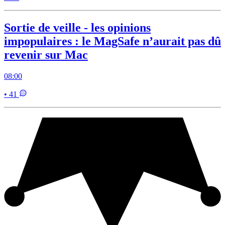
Sortie de veille - les opinions
impopulaires : le MagSafe n’aurait pas dû
revenir sur Mac
08:00
• 41