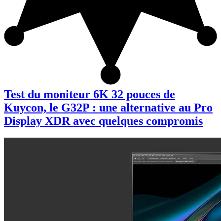
Test du moniteur 6K 32 pouces de
Kuycon, le G32P : une alternative au Pro
Display XDR avec quelques compromis