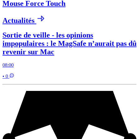
Mouse Force Touch
Actualités
Sortie de veille - les opinions
impopulaires : le MagSafe n’aurait pas dû
revenir sur Mac
08:00
• 0