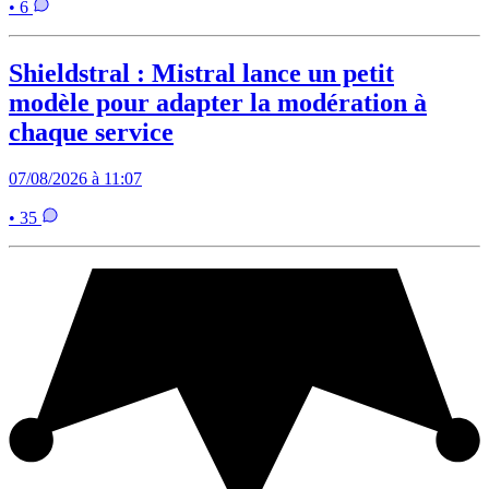
• 6
Shieldstral : Mistral lance un petit
modèle pour adapter la modération à
chaque service
07/08/2026 à 11:07
• 35