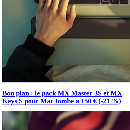
Bon plan : le pack MX Master 3S et MX
Keys S pour Mac tombe à 150 € (-21 %)