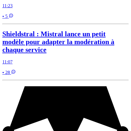
11:23
• 5
Shieldstral : Mistral lance un petit
modèle pour adapter la modération à
chaque service
11:07
• 28