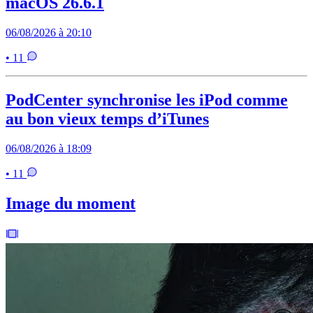
macOS 26.6.1
06/08/2026 à 20:10
• 11
PodCenter synchronise les iPod comme
au bon vieux temps d’iTunes
06/08/2026 à 18:09
• 11
Image du moment