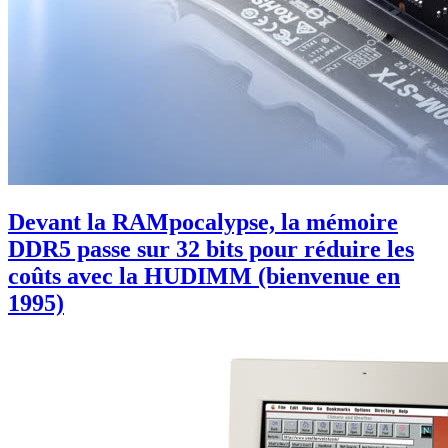
Devant la RAMpocalypse, la mémoire
DDR5 passe sur 32 bits pour réduire les
coûts avec la HUDIMM (bienvenue en
1995)