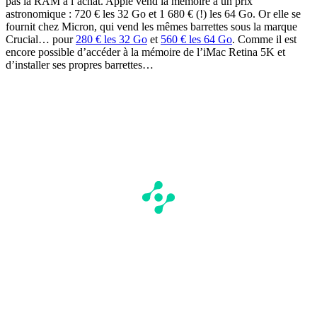
pas la RAM à l’achat. Apple vend la mémoire à un prix
astronomique : 720 € les 32 Go et 1 680 € (!) les 64 Go. Or elle se
fournit chez Micron, qui vend les mêmes barrettes sous la marque
Crucial… pour
280 € les 32 Go
et
560 € les 64 Go
. Comme il est
encore possible d’accéder à la mémoire de l’iMac Retina 5K et
d’installer ses propres barrettes…