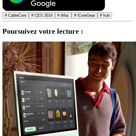
# CableCore
# CES 2014
# iMac
# iCoreGear
# hub
Poursuivez votre lecture :