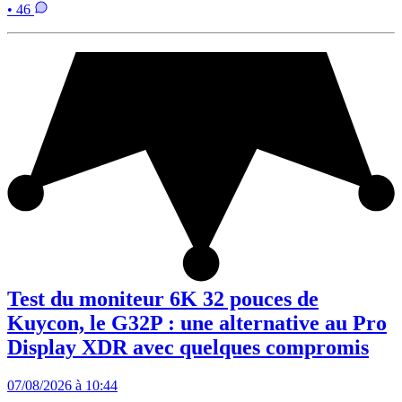
• 46
Test du moniteur 6K 32 pouces de
Kuycon, le G32P : une alternative au Pro
Display XDR avec quelques compromis
07/08/2026 à 10:44