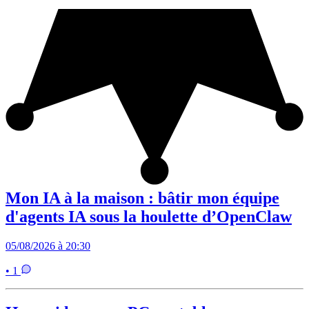
Mon IA à la maison : bâtir mon équipe
d'agents IA sous la houlette d’OpenClaw
05/08/2026 à 20:30
• 1