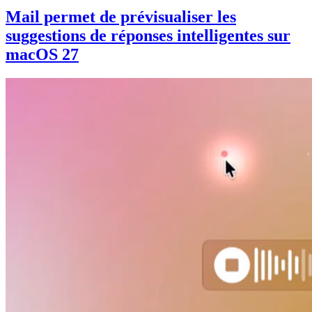
Mail permet de prévisualiser les
suggestions de réponses intelligentes sur
macOS 27