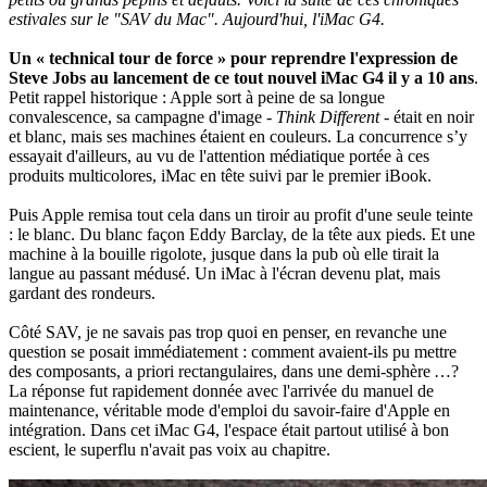
estivales sur le "SAV du Mac". Aujourd'hui, l'iMac G4.
Un « technical tour de force » pour reprendre l'expression de
Steve Jobs au lancement de ce tout nouvel iMac G4 il y a 10 ans
.
Petit rappel historique : Apple sort à peine de sa longue
convalescence, sa campagne d'image -
Think Different
- était en noir
et blanc, mais ses machines étaient en couleurs. La concurrence s’y
essayait d'ailleurs, au vu de l'attention médiatique portée à ces
produits multicolores, iMac en tête suivi par le premier iBook.
Puis Apple remisa tout cela dans un tiroir au profit d'une seule teinte
: le blanc. Du blanc façon Eddy Barclay, de la tête aux pieds. Et une
machine à la bouille rigolote, jusque dans la pub où elle tirait la
langue au passant médusé. Un iMac à l'écran devenu plat, mais
gardant des rondeurs.
Côté SAV, je ne savais pas trop quoi en penser, en revanche une
question se posait immédiatement : comment avaient-ils pu mettre
des composants, a priori rectangulaires, dans une demi-sphère …?
La réponse fut rapidement donnée avec l'arrivée du manuel de
maintenance, véritable mode d'emploi du savoir-faire d'Apple en
intégration. Dans cet iMac G4, l'espace était partout utilisé à bon
escient, le superflu n'avait pas voix au chapitre.