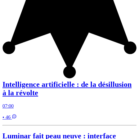
Intelligence artificielle : de la désillusion
à la révolte
07:00
• 46
Luminar fait peau neuve : interface