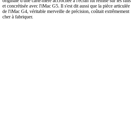
originale d'une carte-mère accrochée à l'écran fut remise sur les rails
et concrétisée avec l'iMac G5. Il s'est dit aussi que la pièce articulée
de l'iMac G4, véritable merveille de précision, coûtait extrêmement
cher à fabriquer.