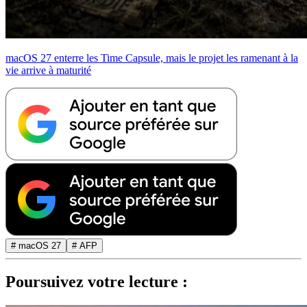
macOS 27 enterre les Time Capsule, mais le projet les ramenant à la
vie arrive à maturité
# macOS 27
# AFP
Poursuivez votre lecture :