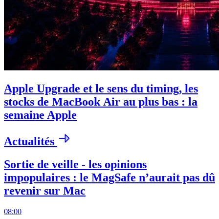
Apple Upgrade et le sens du timing, les
stocks de MacBook Air au plus bas : la
semaine Apple
Actualités
Sortie de veille - les opinions
impopulaires : le MagSafe n’aurait pas dû
revenir sur Mac
08:00