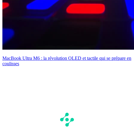
MacBook Ultra M6 : la révolution OLED et tactile qui se prépare en
coulisses