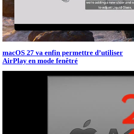
macOS 27 va enfin permettre d’utiliser
AirPlay en mode fenêtré