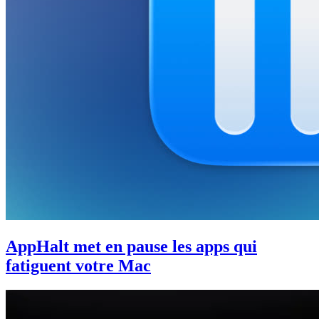
AppHalt met en pause les apps qui
fatiguent votre Mac