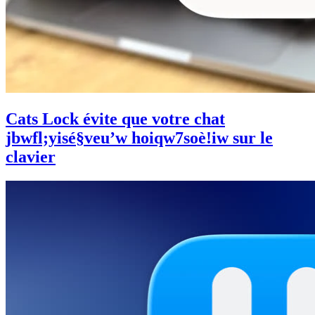
Cats Lock évite que votre chat
jbwfl;yisé§veu’w hoiqw7soè!iw sur le
clavier