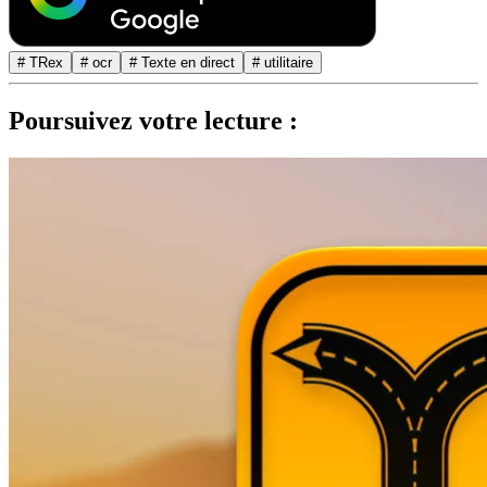
# TRex
# ocr
# Texte en direct
# utilitaire
Poursuivez votre lecture :