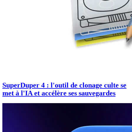
SuperDuper 4 : l'outil de clonage culte se
met à l'IA et accélère ses sauvegardes