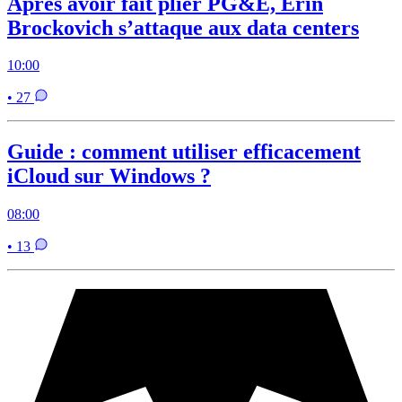
Après avoir fait plier PG&E, Erin
Brockovich s’attaque aux data centers
10:00
• 27
Guide : comment utiliser efficacement
iCloud sur Windows ?
08:00
• 13