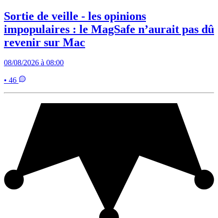
Sortie de veille - les opinions
impopulaires : le MagSafe n’aurait pas dû
revenir sur Mac
08/08/2026 à 08:00
• 46