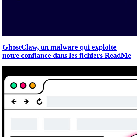
GhostClaw, un malware qui exploite
notre confiance dans les fichiers ReadMe