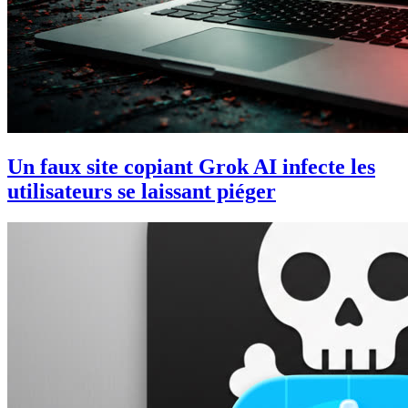
Un faux site copiant Grok AI infecte les
utilisateurs se laissant piéger