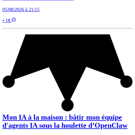
05/08/2026 à 21:15
• 18
Mon IA à la maison : bâtir mon équipe
d'agents IA sous la houlette d’OpenClaw