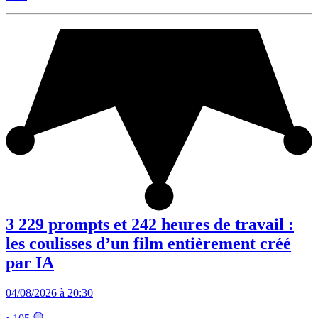
3 229 prompts et 242 heures de travail :
les coulisses d’un film entièrement créé
par IA
04/08/2026 à 20:30