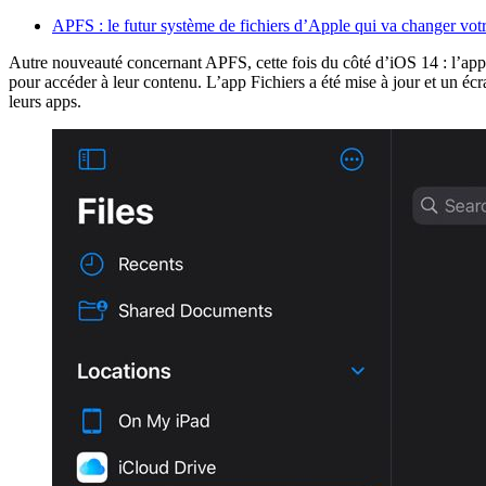
APFS : le futur système de fichiers d’Apple qui va changer votr
Autre nouveauté concernant APFS, cette fois du côté d’iOS 14 : l’app F
pour accéder à leur contenu. L’app Fichiers a été mise à jour et un éc
leurs apps.