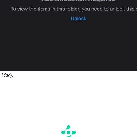
5 Mac
).