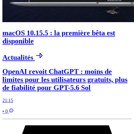
macOS 10.15.5 : la première bêta est
disponible
Actualités
OpenAI revoit ChatGPT : moins de
limites pour les utilisateurs gratuits, plus
de fiabilité pour GPT-5.6 Sol
21:15
• 0