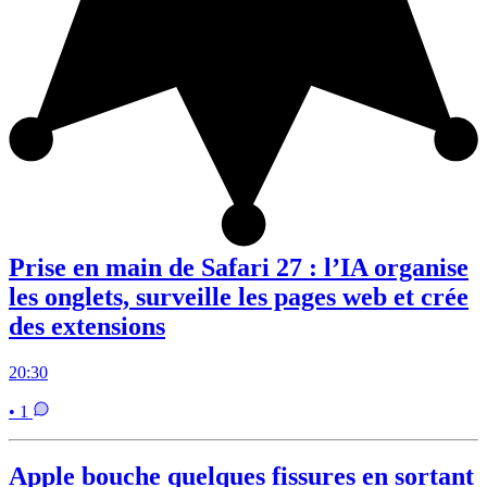
Prise en main de Safari 27 : l’IA organise
les onglets, surveille les pages web et crée
des extensions
20:30
• 1
Apple bouche quelques fissures en sortant