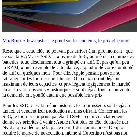
MacBook « low-cost » : le point sur les couleurs, le prix et le nom
Reste que... cette idée ne pouvait pas arriver à un pire moment : que
ce soit la RAM, les SSD, la gravure de SoC, ou même la chimie des
batteries, tout, absolument tout a grimpé en tarif. Et pas qu’un peu :
la RAM, grand exemple de la tendance, a quadruplé voire quintuplé
de tarif en quelques mois. Pour elle, Apple pensait pouvoir se
rattraper sur les fournisseurs chinois. Or, ceux-ci sont déjà au
maximum de leurs capacités, et privilégient logiquement le marché
local. Les fournisseurs « historiques » sont déjà à fond, et au vu de
la demande ont gonflé autant que possible leurs prix.
Pour les SSD, c’est la même histoire : les fournisseurs sont déjà au
taquet, et vendent leur production au plus offrant. Concernant les
SoC, le fournisseur principal étant TSMC, celui-ci a clairement
donné ses priorités à venir : Apple n’est plus en tête, dépassée par
Nvidia qui a décroché la place de n°1 des commandes. De quoi
réduire la marge de négociation, même si Cupertino n’est pas non