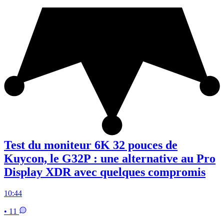
Test du moniteur 6K 32 pouces de
Kuycon, le G32P : une alternative au Pro
Display XDR avec quelques compromis
10:44
• 11