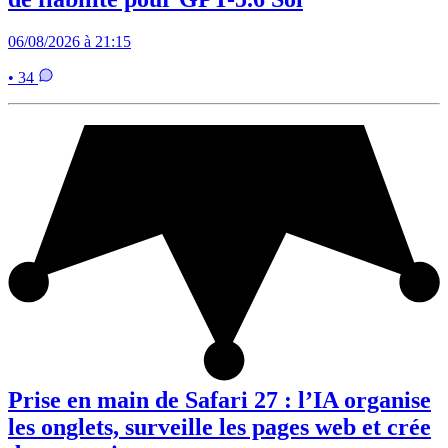
06/08/2026 à 21:15
• 34
Prise en main de Safari 27 : l’IA organise
les onglets, surveille les pages web et crée