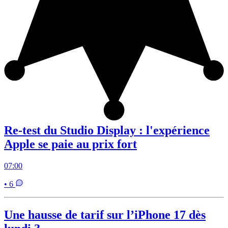
Re-test du Studio Display : l'expérience
Apple se paie au prix fort
07:00
• 6
Une hausse de tarif sur l’iPhone 17 dès