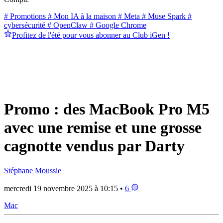
# Promotions
# Mon IA à la maison
# Meta
# Muse Spark
#
cybersécurité
# OpenClaw
# Google Chrome
Profitez de l'été pour vous abonner au Club iGen !
Promo : des MacBook Pro M5
avec une remise et une grosse
cagnotte vendus par Darty
Stéphane Moussie
mercredi 19 novembre 2025 à 10:15 •
6
Mac