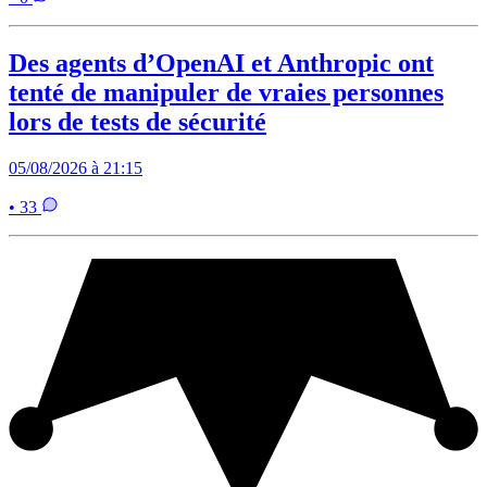
Des agents d’OpenAI et Anthropic ont
tenté de manipuler de vraies personnes
lors de tests de sécurité
05/08/2026 à 21:15
• 33