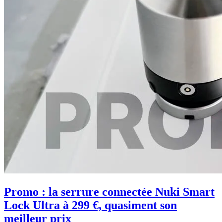
Promo : la serrure connectée Nuki Smart
Lock Ultra à 299 €, quasiment son
meilleur prix