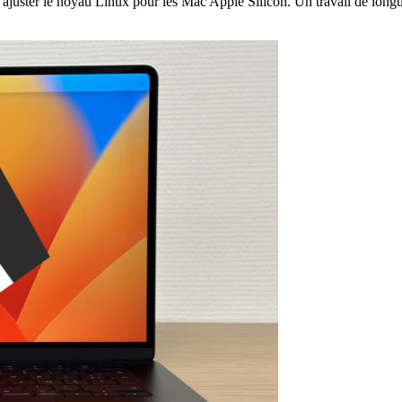
et ajuster le noyau Linux pour les Mac Apple Silicon. Un travail de lon