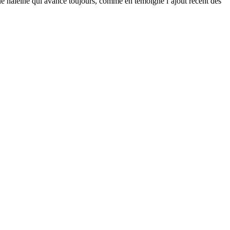
gue haleine qui avance toujours, comme en témoigne l’ajout récent des