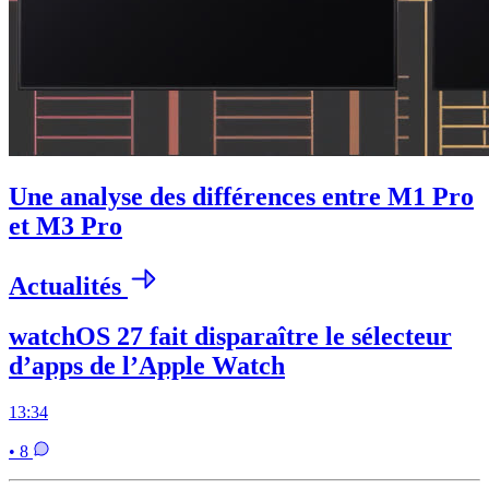
Une analyse des différences entre M1 Pro
et M3 Pro
Actualités
watchOS 27 fait disparaître le sélecteur
d’apps de l’Apple Watch
13:34
• 8