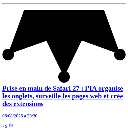
Prise en main de Safari 27 : l’IA organise
les onglets, surveille les pages web et crée
des extensions
06/08/2026 à 20:30
• 9