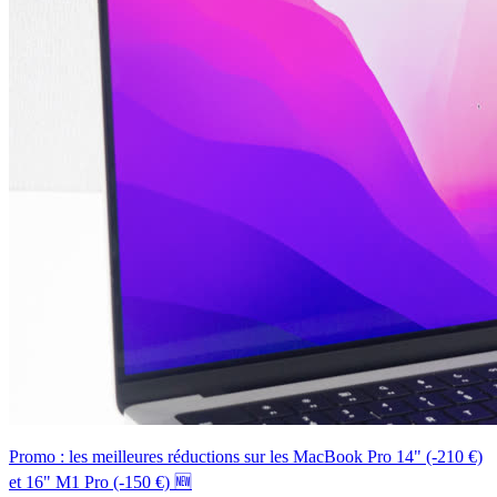
Promo : les meilleures réductions sur les MacBook Pro 14" (-210 €)
et 16" M1 Pro (-150 €) 🆕