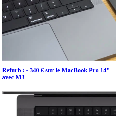
Refurb : - 340 € sur le MacBook Pro 14"
avec M3