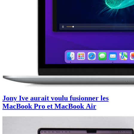
Jony Ive aurait voulu fusionner les
MacBook Pro et MacBook Air