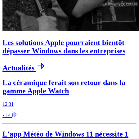
Les solutions Apple pourraient bientôt
dépasser Windows dans les entreprises
Actualités
La céramique ferait son retour dans la
gamme Apple Watch
12:31
• 14
L'app Météo de Windows 11 nécessite 1