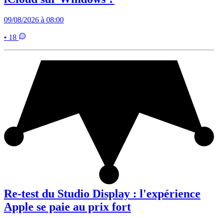
09/08/2026 à 08:00
• 18
Re-test du Studio Display : l'expérience
Apple se paie au prix fort