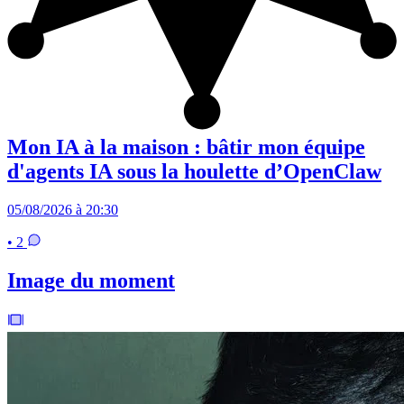
Mon IA à la maison : bâtir mon équipe
d'agents IA sous la houlette d’OpenClaw
05/08/2026 à 20:30
• 2
Image du moment