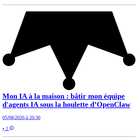
Mon IA à la maison : bâtir mon équipe
d'agents IA sous la houlette d’OpenClaw
05/08/2026 à 20:30
• 2