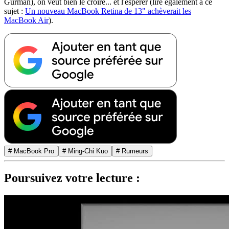
Gurman), on veut bien le croire... et l'espérer (lire également à ce
sujet :
Un nouveau MacBook Retina de 13" achèverait les
MacBook Air
).
# MacBook Pro
# Ming-Chi Kuo
# Rumeurs
Poursuivez votre lecture :