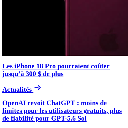
Les iPhone 18 Pro pourraient coûter
jusqu’à 300 $ de plus
Actualités
OpenAI revoit ChatGPT : moins de
limites pour les utilisateurs gratuits, plus
de fiabilité pour GPT-5.6 Sol