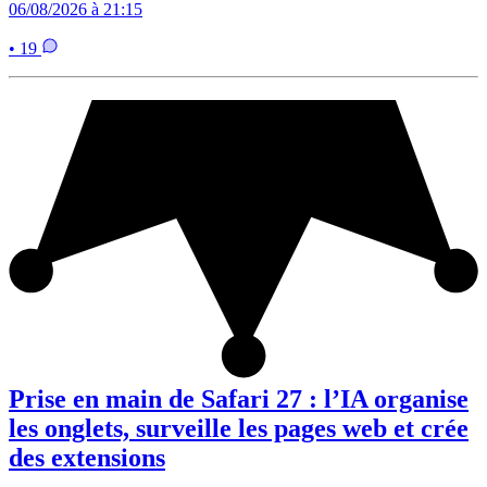
06/08/2026 à 21:15
• 19
Prise en main de Safari 27 : l’IA organise
les onglets, surveille les pages web et crée
des extensions