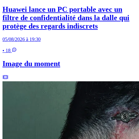
Huawei lance un PC portable avec un
filtre de confidentialité dans la dalle qui
protège des regards indiscrets
05/08/2026 à 19:30
• 18
Image du moment