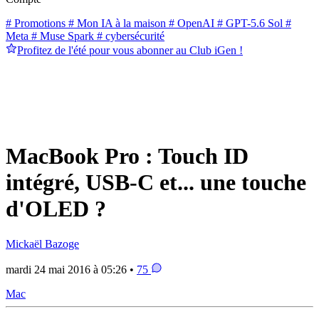
# Promotions
# Mon IA à la maison
# OpenAI
# GPT-5.6 Sol
#
Meta
# Muse Spark
# cybersécurité
Profitez de l'été pour vous abonner au Club iGen !
MacBook Pro : Touch ID
intégré, USB-C et... une touche
d'OLED ?
Mickaël Bazoge
mardi 24 mai 2016 à 05:26 •
75
Mac