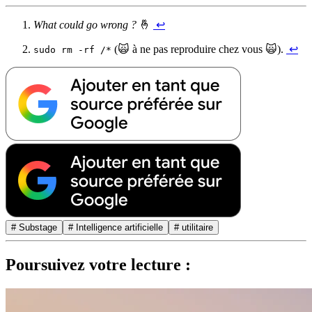
What could go wrong ?
🤞
↩︎
(🙀 à ne pas reproduire chez vous 🙀).
↩︎
sudo rm -rf /*
# Substage
# Intelligence artificielle
# utilitaire
Poursuivez votre lecture :