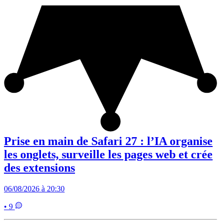
Prise en main de Safari 27 : l’IA organise
les onglets, surveille les pages web et crée
des extensions
06/08/2026 à 20:30
• 9