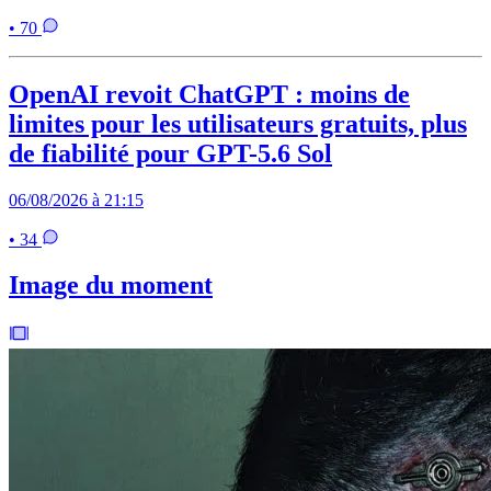
• 70
OpenAI revoit ChatGPT : moins de
limites pour les utilisateurs gratuits, plus
de fiabilité pour GPT-5.6 Sol
06/08/2026 à 21:15
• 34
Image du moment