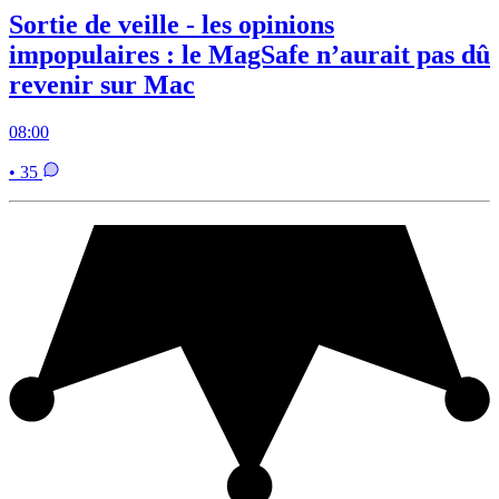
Sortie de veille - les opinions
impopulaires : le MagSafe n’aurait pas dû
revenir sur Mac
08:00
• 35