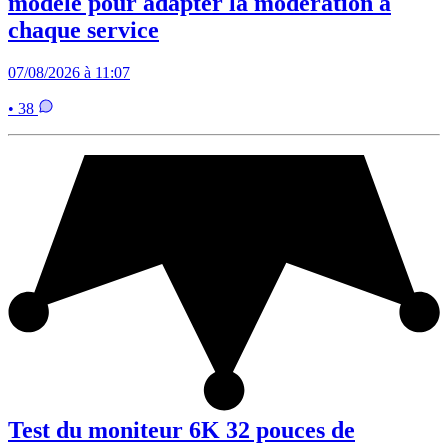
modèle pour adapter la modération à
chaque service
07/08/2026 à 11:07
• 38
Test du moniteur 6K 32 pouces de