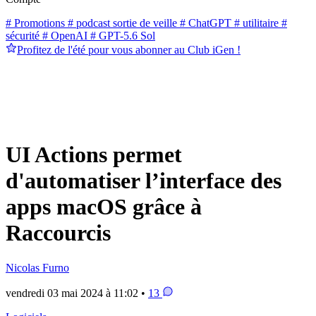
# Promotions
# podcast sortie de veille
# ChatGPT
# utilitaire
#
sécurité
# OpenAI
# GPT-5.6 Sol
Profitez de l'été pour vous abonner au Club iGen !
UI Actions permet
d'automatiser l’interface des
apps macOS grâce à
Raccourcis
Nicolas Furno
vendredi 03 mai 2024 à 11:02 •
13