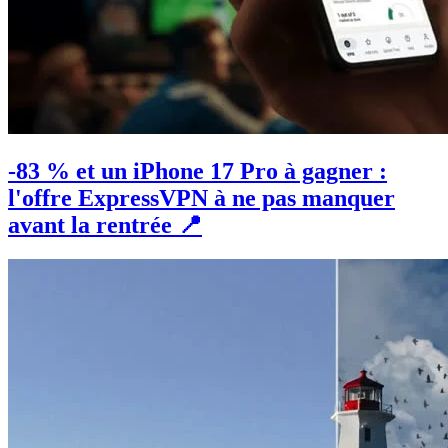
-83 % et un iPhone 17 Pro à gagner :
l'offre ExpressVPN à ne pas manquer
avant la rentrée 📍