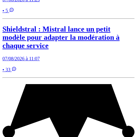
• 5
Shieldstral : Mistral lance un petit
modèle pour adapter la modération à
chaque service
07/08/2026 à 11:07
• 33