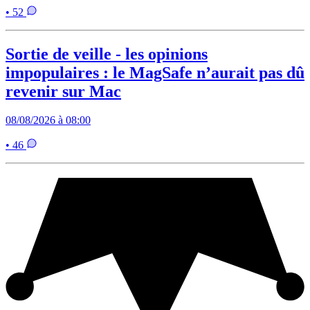
• 52
Sortie de veille - les opinions
impopulaires : le MagSafe n’aurait pas dû
revenir sur Mac
08/08/2026 à 08:00
• 46