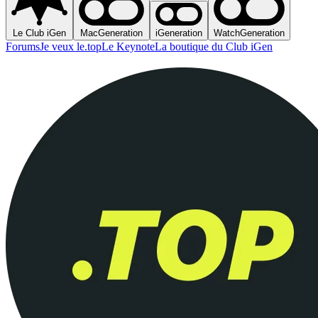
Le Club iGen
MacGeneration
iGeneration
WatchGeneration
Forums
Je veux le.top
Le Keynote
La boutique du Club iGen