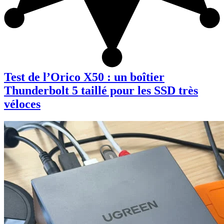
Test de l’Orico X50 : un boîtier
Thunderbolt 5 taillé pour les SSD très
véloces