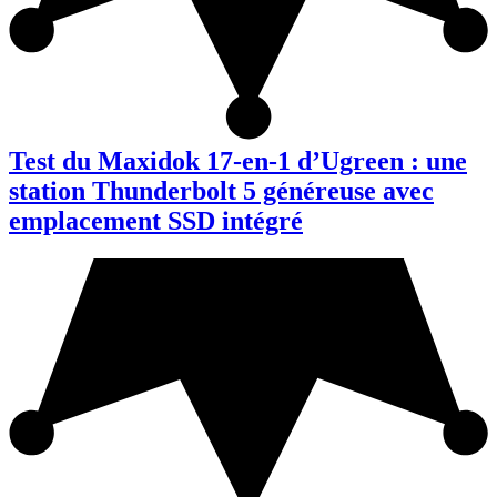
Test du Maxidok 17-en-1 d’Ugreen : une
station Thunderbolt 5 généreuse avec
emplacement SSD intégré