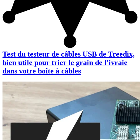
Test du testeur de câbles USB de Treedix,
bien utile pour trier le grain de l'ivraie
dans votre boîte à câbles