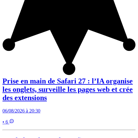
Prise en main de Safari 27 : l’IA organise
les onglets, surveille les pages web et crée
des extensions
06/08/2026 à 20:30
• 6