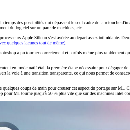
 du temps des possibilités qui dépassent le seul cadre de la retouche d'im
ement du logiciel sur un parc de machines, etc.
cesseurs Apple Silicon s'est avérée au départ assez intimidante. Deux fac
ec quelques lacunes tout de même)
.
e Photoshop a pu tourner correctement et parfois même plus rapidement qu
tent en mode natif était la première étape nécessaire pour dégager de r
uvert la voie à une transition transparente, ce qui nous permet de consac
ple quelques coups de main pour creuser cet aspect du portage sur M1. Ce
hop pour M1 tourne jusqu'à 50 % plus vite que sur des machines Intel c