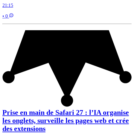
21:15
• 0
Prise en main de Safari 27 : l’IA organise
les onglets, surveille les pages web et crée
des extensions