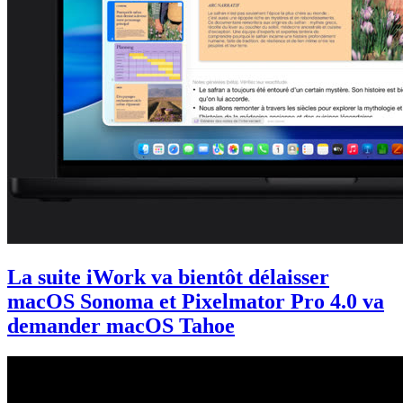
La suite iWork va bientôt délaisser
macOS Sonoma et Pixelmator Pro 4.0 va
demander macOS Tahoe