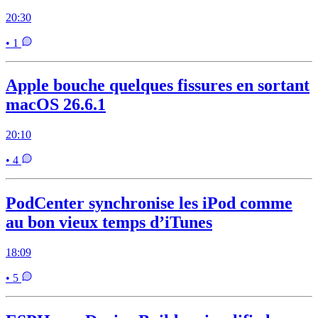
20:30
• 1
Apple bouche quelques fissures en sortant
macOS 26.6.1
20:10
• 4
PodCenter synchronise les iPod comme
au bon vieux temps d’iTunes
18:09
• 5