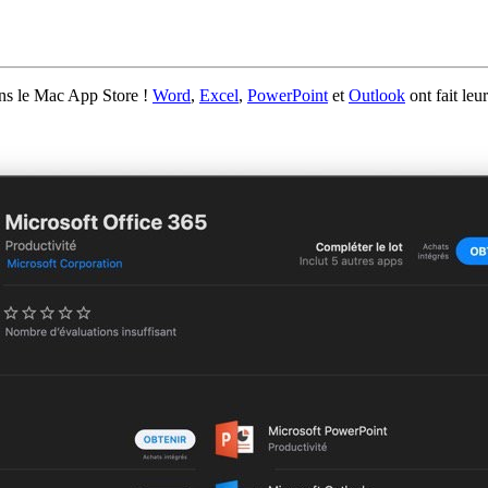
ans le Mac App Store !
Word
,
Excel
,
PowerPoint
et
Outlook
ont fait leu