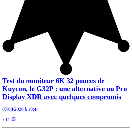
Test du moniteur 6K 32 pouces de
Kuycon, le G32P : une alternative au Pro
Display XDR avec quelques compromis
07/08/2026 à 10:44
• 11