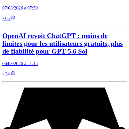
07/08/2026 à 07:30
• 65
OpenAI revoit ChatGPT : moins de
limites pour les utilisateurs gratuits, plus
de fiabilité pour GPT-5.6 Sol
06/08/2026 à 21:15
• 34