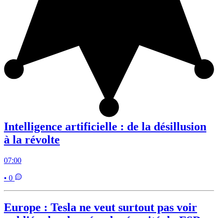
Intelligence artificielle : de la désillusion
à la révolte
07:00
• 0
Europe : Tesla ne veut surtout pas voir