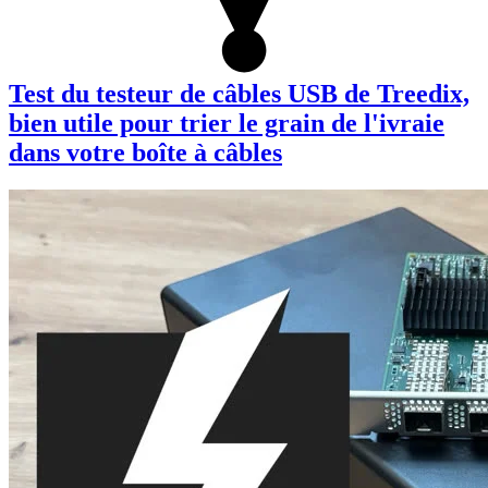
Test du testeur de câbles USB de Treedix,
bien utile pour trier le grain de l'ivraie
dans votre boîte à câbles