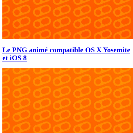
Le PNG animé compatible OS X Yosemite
et iOS 8