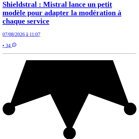
Shieldstral : Mistral lance un petit
modèle pour adapter la modération à
chaque service
07/08/2026 à 11:07
• 34