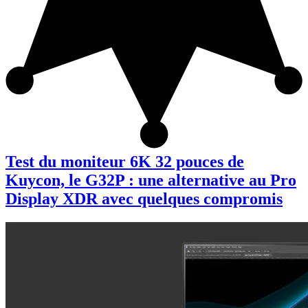
Test du moniteur 6K 32 pouces de
Kuycon, le G32P : une alternative au Pro
Display XDR avec quelques compromis