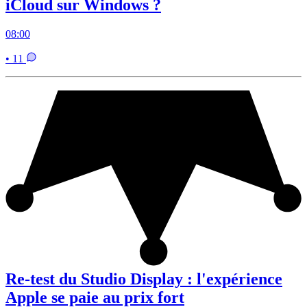
iCloud sur Windows ?
08:00
• 11
Re-test du Studio Display : l'expérience
Apple se paie au prix fort