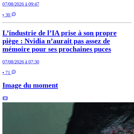
07/08/2026 à 09:47
• 30
L’industrie de l’IA prise à son propre
piège : Nvidia n’aurait pas assez de
mémoire pour ses prochaines puces
07/08/2026 à 07:30
• 71
Image du moment