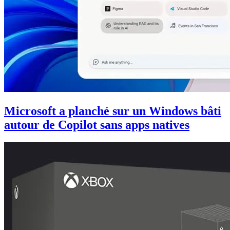
Microsoft a planché sur un Windows bâti
autour de Copilot sans apps natives