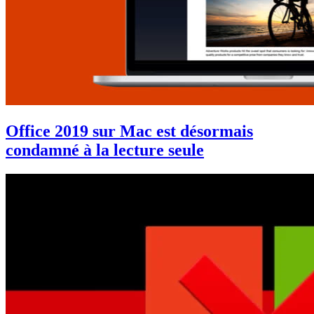
Office 2019 sur Mac est désormais
condamné à la lecture seule