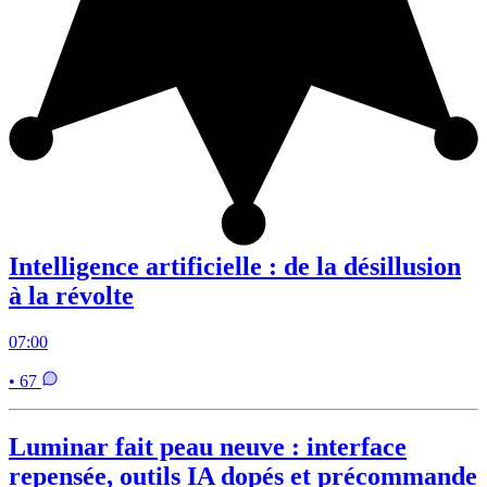
Intelligence artificielle : de la désillusion
à la révolte
07:00
• 67
Luminar fait peau neuve : interface
repensée, outils IA dopés et précommande