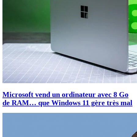
Microsoft vend un ordinateur avec 8 Go
de RAM… que Windows 11 gère très mal