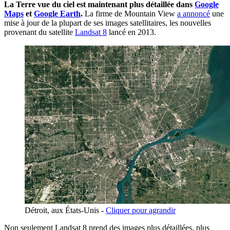
La Terre vue du ciel est maintenant plus détaillée dans
Google
Maps
et
Google Earth
.
La firme de Mountain View
a annoncé
une
mise à jour de la plupart de ses images satellitaires, les nouvelles
provenant du satellite
Landsat 8
lancé en 2013.
Détroit, aux États-Unis -
Cliquer pour agrandir
Non seulement Landsat 8 prend des images plus détaillées, plus