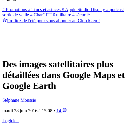
# Promotions
# Trucs et astuces
# Apple Studio Display
# podcast
sortie de veille
# ChatGPT
# utilitaire
# sécurité
Profitez de l'été pour vous abonner au Club iGen !
Des images satellitaires plus
détaillées dans Google Maps et
Google Earth
Stéphane Moussie
mardi 28 juin 2016 à 15:08 •
14
Logiciels