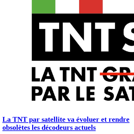
La TNT par satellite va évoluer et rendre
obsolètes les décodeurs actuels