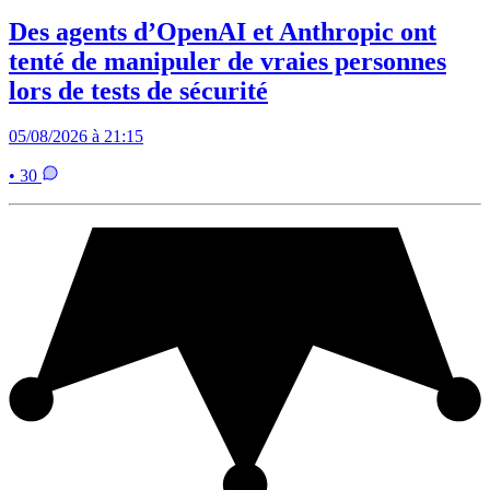
Des agents d’OpenAI et Anthropic ont
tenté de manipuler de vraies personnes
lors de tests de sécurité
05/08/2026 à 21:15
• 30