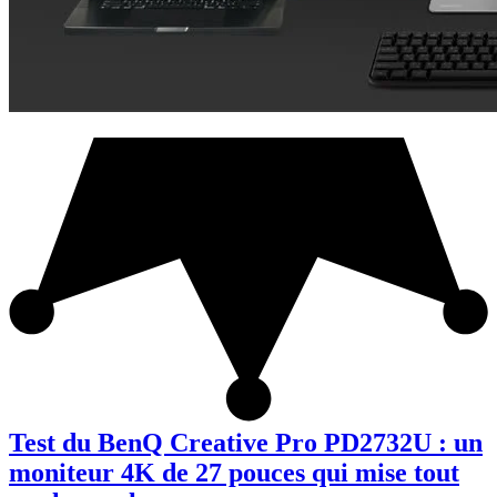
Test du BenQ Creative Pro PD2732U : un
moniteur 4K de 27 pouces qui mise tout