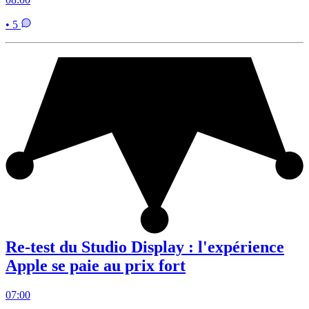
• 5
Re-test du Studio Display : l'expérience
Apple se paie au prix fort
07:00