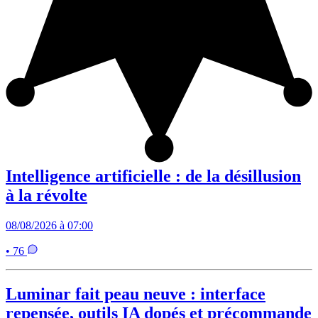
Intelligence artificielle : de la désillusion
à la révolte
08/08/2026 à 07:00
• 76
Luminar fait peau neuve : interface
repensée, outils IA dopés et précommande