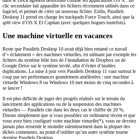
dans le Dock agissent désormais comme les applications OS X : un
clic secondaire fait apparaître les fichiers récemment utilisés dans ce
logiciel, et permet de créer un nouveau fichier. Enfin, Parallels
Desktop 11 prend en charge les trackpads Force Touch, ainsi que la
split view
d’OS X El Capitan (avec quelques bogues toutefois).
Une machine virtuelle en vacances
Reste que Parallels Desktop 10 avait déjà bien entamé ce travail
d’« éclatement » des machines virtuelles, en utilisant par exemple les
fichiers du système hôte lors de l’installation de Dropbox ou de
Google Drive sur le système invité, afin d’éviter d’inutiles
duplications. La mise à jour vers Parallels Desktop 11 vaut surtout le
coup par ses performances grandement améliorées : une machine
virtuelle Windows 8 ou Windows 10 met moins de cinq secondes à
se lancer !
Il est plus difficile de juger des progrès réalisés sur le terrain du
lancement des applications ou de la suspension des machines
virtuelles — Parallels cite dans les deux cas le chiffre de 20 %.
Disons simplement que si vous possédez un ordinateur récent et que
vous avez bien configuré votre machine virtuelle(*), vous ne devriez
jamais plus ressentir le moindre ralentissement dans la plupart des
tâches communes, au point d’oublier qu’un autre système tourne
derrière Parallels Desktop.