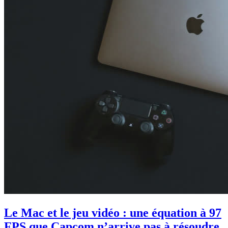
Le Mac et le jeu vidéo : une équation à 97
FPS que Capcom n’arrive pas à résoudre