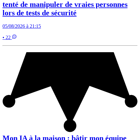
tenté de manipuler de vraies personnes
lors de tests de sécurité
05/08/2026 à 21:15
• 22
Mon IA à la maison : bâtir mon équipe