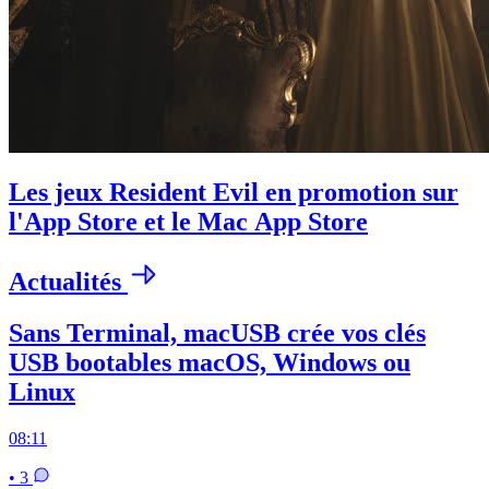
Les jeux Resident Evil en promotion sur
l'App Store et le Mac App Store
Actualités
Sans Terminal, macUSB crée vos clés
USB bootables macOS, Windows ou
Linux
08:11
• 3