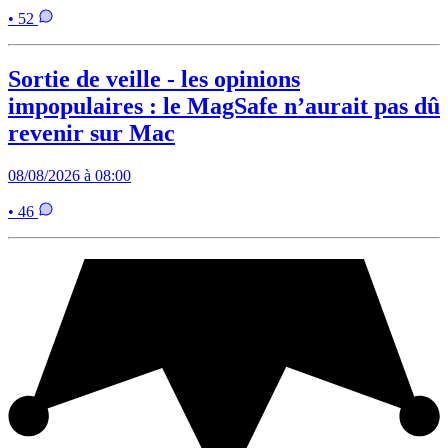
• 52
Sortie de veille - les opinions
impopulaires : le MagSafe n’aurait pas dû
revenir sur Mac
08/08/2026 à 08:00
• 46