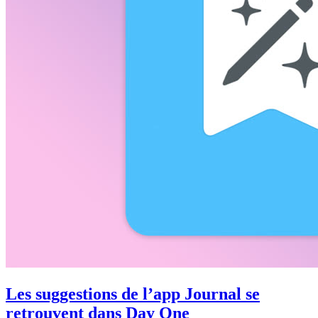
Les suggestions de l’app Journal se
retrouvent dans Day One