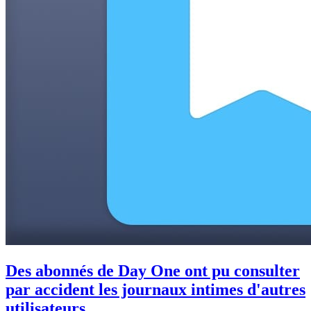
Des abonnés de Day One ont pu consulter
par accident les journaux intimes d'autres
utilisateurs