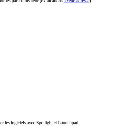
difiés par l’utilisateur (explications
à cette adresse
).
er les logiciels avec Spotlight et Launchpad.