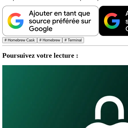
# Homebrew Cask
# Homebrew
# Terminal
Poursuivez votre lecture :