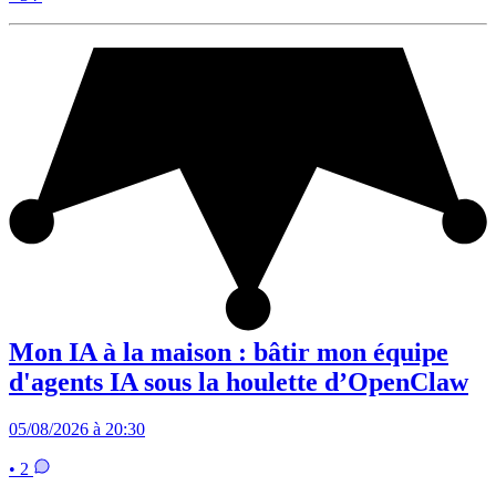
Mon IA à la maison : bâtir mon équipe
d'agents IA sous la houlette d’OpenClaw
05/08/2026 à 20:30
• 2