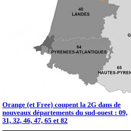
Orange (et Free) coupent la 2G dans de
nouveaux départements du sud-ouest : 09,
31, 32, 46, 47, 65 et 82