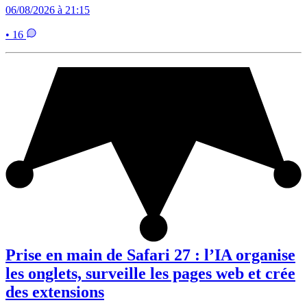
06/08/2026 à 21:15
• 16
Prise en main de Safari 27 : l’IA organise
les onglets, surveille les pages web et crée
des extensions