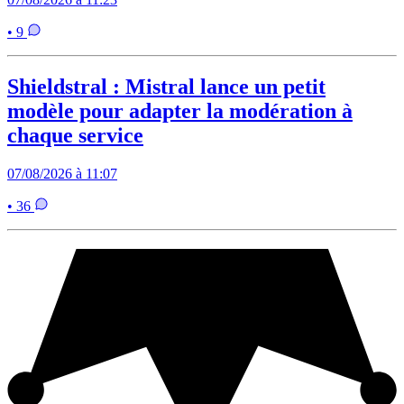
• 9
Shieldstral : Mistral lance un petit
modèle pour adapter la modération à
chaque service
07/08/2026 à 11:07
• 36