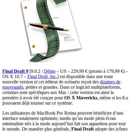
Final Draft 9
[9.0.2 /
Démo
– US – 229,99 € (promo à 179,99 €) –
OS X 10.7 –
Final Draft, Inc.
]
est disponible dans une toute
nouvelle version et cet éditeur de scénario reçoit des
dizaines de
nouveautés
, petites et grandes. Dans ce logiciel multiplateforme,
certaines sont spécifiques aux Mac : cette version est ainsi la
première à avoir été conçue pour
OS X Mavericks
, même si les 8.x
pouvaient déjà tourner sur ce système.
Les utilisateurs de MacBook Pro Retina peuvent bénéficier d’une
interface totalement optimisée, tandis qu’un mode plein écran
minimaliste très à la mode aujourd’hui fait son apparition pour tout
le monde. De manière plus générale,
Final Draft
adopte des icônes