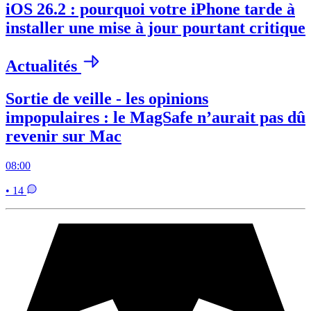
iOS 26.2 : pourquoi votre iPhone tarde à
installer une mise à jour pourtant critique
Actualités
Sortie de veille - les opinions
impopulaires : le MagSafe n’aurait pas dû
revenir sur Mac
08:00
• 14