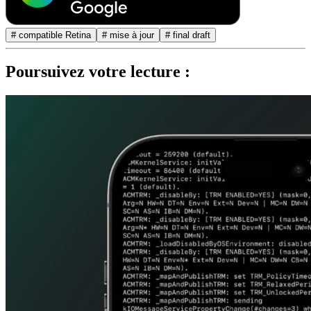
# compatible Retina
# mise à jour
# final draft
Poursuivez votre lecture :