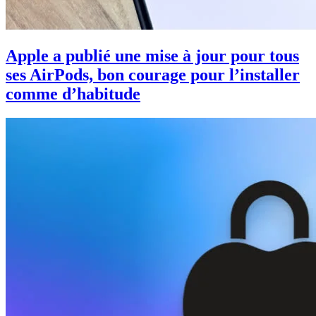
Apple a publié une mise à jour pour tous
ses AirPods, bon courage pour l’installer
comme d’habitude