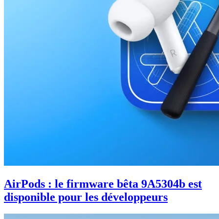
AirPods : le firmware bêta 9A5304b est
disponible pour les développeurs