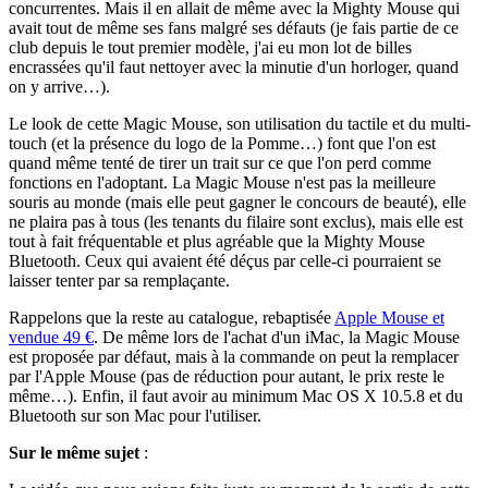
concurrentes. Mais il en allait de même avec la Mighty Mouse qui
avait tout de même ses fans malgré ses défauts (je fais partie de ce
club depuis le tout premier modèle, j'ai eu mon lot de billes
encrassées qu'il faut nettoyer avec la minutie d'un horloger, quand
on y arrive…).
Le look de cette Magic Mouse, son utilisation du tactile et du multi-
touch (et la présence du logo de la Pomme…) font que l'on est
quand même tenté de tirer un trait sur ce que l'on perd comme
fonctions en l'adoptant. La Magic Mouse n'est pas la meilleure
souris au monde (mais elle peut gagner le concours de beauté), elle
ne plaira pas à tous (les tenants du filaire sont exclus), mais elle est
tout à fait fréquentable et plus agréable que la Mighty Mouse
Bluetooth. Ceux qui avaient été déçus par celle-ci pourraient se
laisser tenter par sa remplaçante.
Rappelons que la reste au catalogue, rebaptisée
Apple Mouse et
vendue 49 €
. De même lors de l'achat d'un iMac, la Magic Mouse
est proposée par défaut, mais à la commande on peut la remplacer
par l'Apple Mouse (pas de réduction pour autant, le prix reste le
même…). Enfin, il faut avoir au minimum Mac OS X 10.5.8 et du
Bluetooth sur son Mac pour l'utiliser.
Sur le même sujet
: