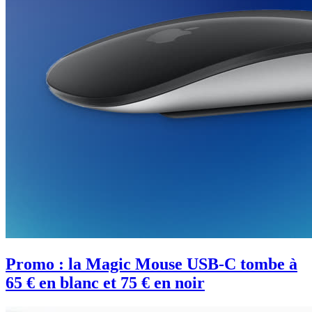
Promo : la Magic Mouse USB-C tombe à
65 € en blanc et 75 € en noir