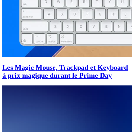
Les Magic Mouse, Trackpad et Keyboard
à prix magique durant le Prime Day