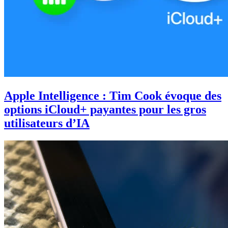
Apple Intelligence : Tim Cook évoque des
options iCloud+ payantes pour les gros
utilisateurs d’IA