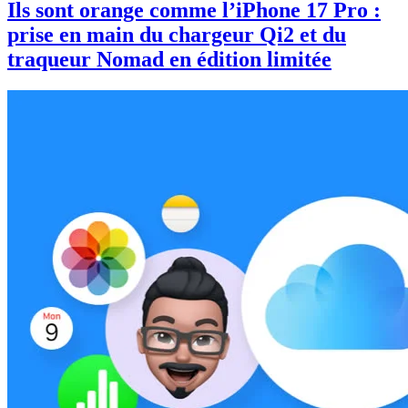
Ils sont orange comme l’iPhone 17 Pro :
prise en main du chargeur Qi2 et du
traqueur Nomad en édition limitée