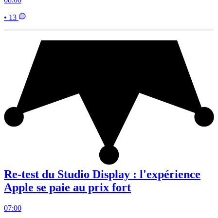
• 13
Re-test du Studio Display : l'expérience
Apple se paie au prix fort
07:00