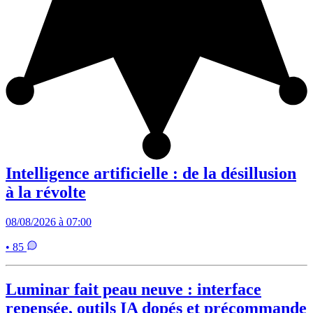
Intelligence artificielle : de la désillusion
à la révolte
08/08/2026 à 07:00
• 85
Luminar fait peau neuve : interface
repensée, outils IA dopés et précommande