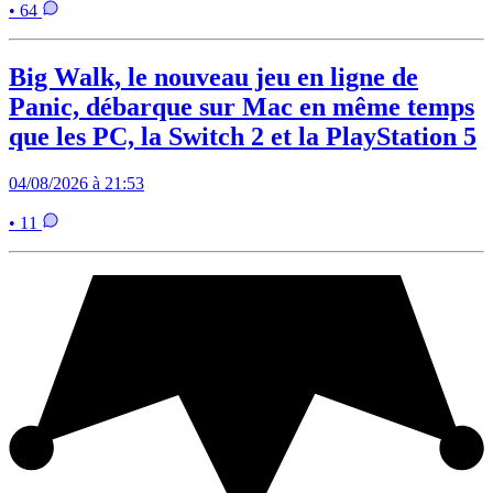
• 64
Big Walk, le nouveau jeu en ligne de
Panic, débarque sur Mac en même temps
que les PC, la Switch 2 et la PlayStation 5
04/08/2026 à 21:53
• 11