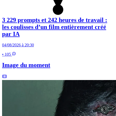
3 229 prompts et 242 heures de travail :
les coulisses d’un film entièrement créé
par IA
04/08/2026 à 20:30
• 105
Image du moment