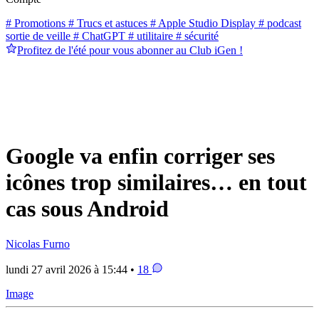
# Promotions
# Trucs et astuces
# Apple Studio Display
# podcast
sortie de veille
# ChatGPT
# utilitaire
# sécurité
Profitez de l'été pour vous abonner au Club iGen !
Google va enfin corriger ses
icônes trop similaires… en tout
cas sous Android
Nicolas Furno
lundi 27 avril 2026 à 15:44 •
18
Image