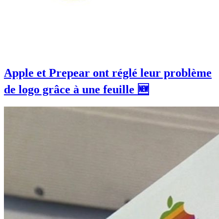
Apple et Prepear ont réglé leur problème
de logo grâce à une feuille 🆕