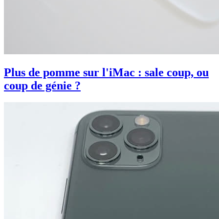
Plus de pomme sur l'iMac : sale coup, ou
coup de génie ?