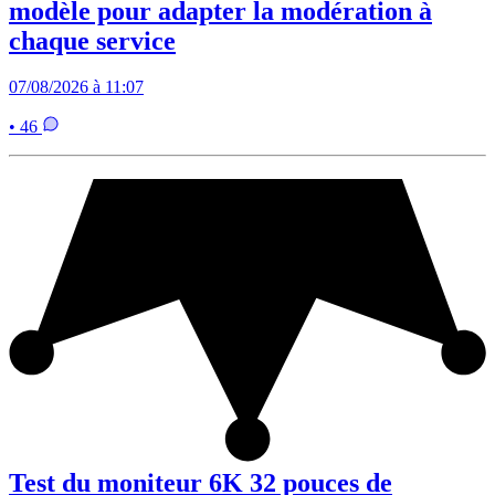
modèle pour adapter la modération à
chaque service
07/08/2026 à 11:07
• 46
Test du moniteur 6K 32 pouces de