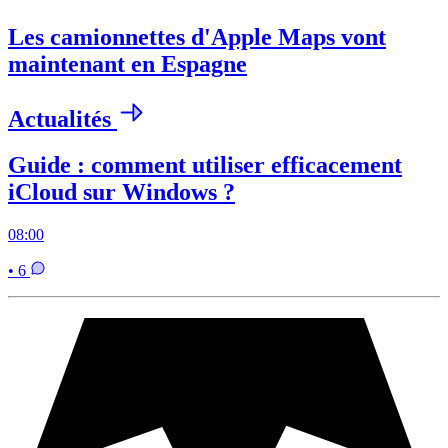
Les camionnettes d'Apple Maps vont
maintenant en Espagne
Actualités
Guide : comment utiliser efficacement
iCloud sur Windows ?
08:00
• 6