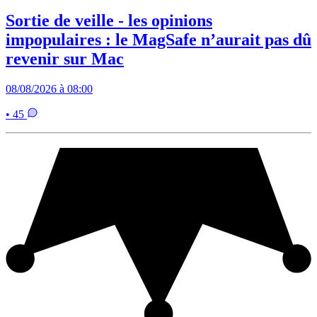
Sortie de veille - les opinions
impopulaires : le MagSafe n’aurait pas dû
revenir sur Mac
08/08/2026 à 08:00
• 45