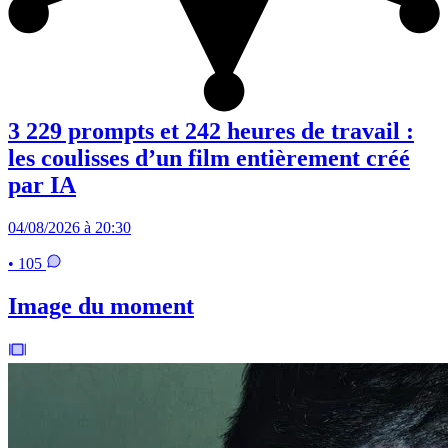
3 229 prompts et 242 heures de travail :
les coulisses d’un film entièrement créé
par IA
04/08/2026 à 20:30
• 105
Image du moment