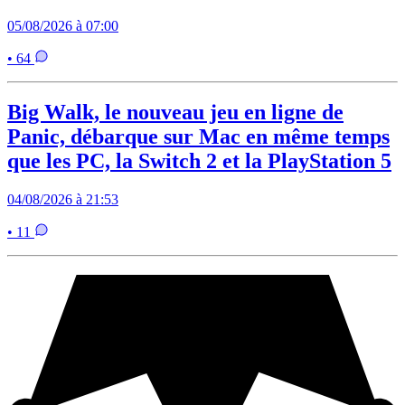
05/08/2026 à 07:00
• 64
Big Walk, le nouveau jeu en ligne de
Panic, débarque sur Mac en même temps
que les PC, la Switch 2 et la PlayStation 5
04/08/2026 à 21:53
• 11