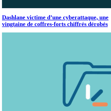
Dashlane victime d’une cyberattaque, une
vingtaine de coffres-forts chiffrés dérobés