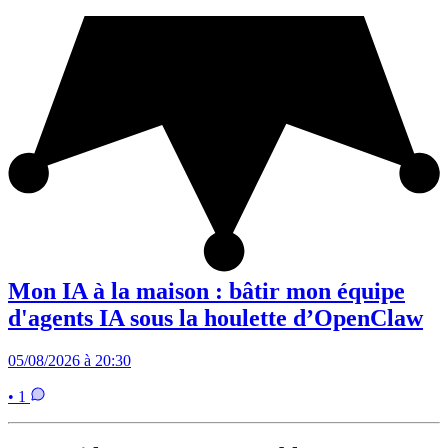
Mon IA à la maison : bâtir mon équipe
d'agents IA sous la houlette d’OpenClaw
05/08/2026 à 20:30
• 1