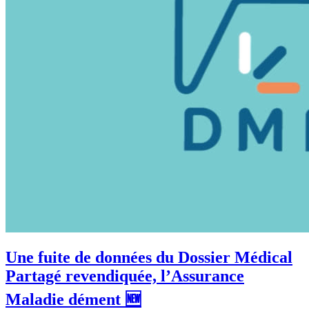
Une fuite de données du Dossier Médical
Partagé revendiquée, l’Assurance
Maladie dément 🆕