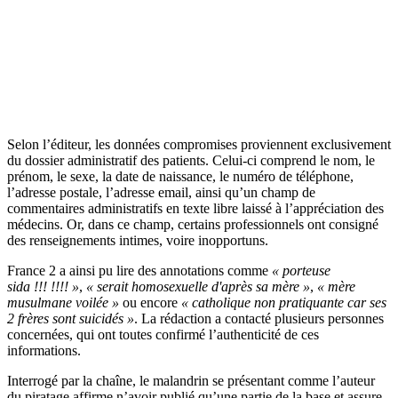
Selon l’éditeur, les données compromises proviennent exclusivement
du dossier administratif des patients. Celui-ci comprend le nom, le
prénom, le sexe, la date de naissance, le numéro de téléphone,
l’adresse postale, l’adresse email, ainsi qu’un champ de
commentaires administratifs en texte libre laissé à l’appréciation des
médecins. Or, dans ce champ, certains professionnels ont consigné
des renseignements intimes, voire inopportuns.
France 2 a ainsi pu lire des annotations comme
« porteuse
sida !!! !!!! »
,
« serait homosexuelle d'après sa mère »
,
« mère
musulmane voilée »
ou encore
« catholique non pratiquante car ses
2 frères sont suicidés »
. La rédaction a contacté plusieurs personnes
concernées, qui ont toutes confirmé l’authenticité de ces
informations.
Interrogé par la chaîne, le malandrin se présentant comme l’auteur
du piratage affirme n’avoir publié qu’une partie de la base et assure