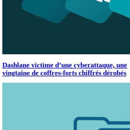
Dashlane victime d’une cyberattaque, une
vingtaine de coffres-forts chiffrés dérobés